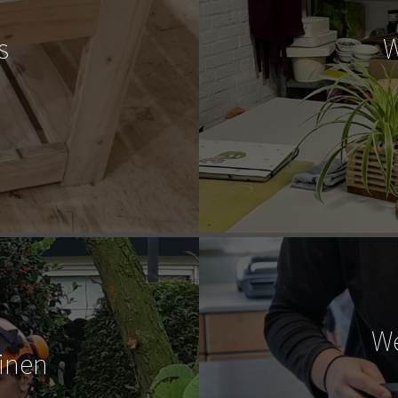
s
W
We
uinen