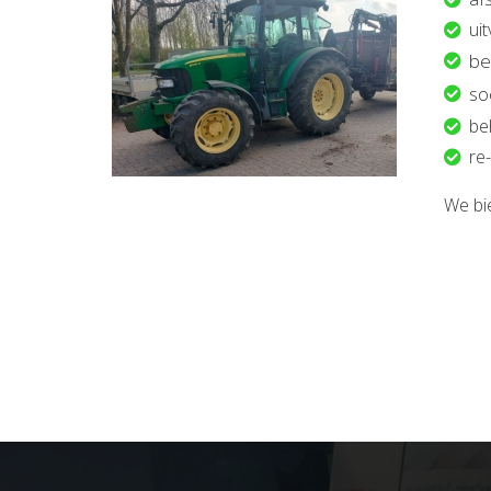
ui
be
so
be
re-
We bi