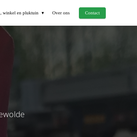
, winkel en pluktuin
Over ons
Contact
eewolde