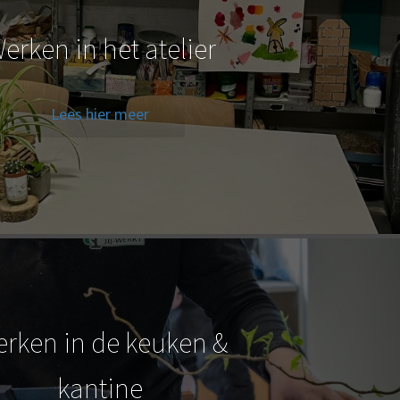
erken in het atelier
Lees hier meer
rken in de keuken &
kantine