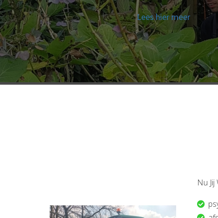
Lees hier meer
Nu Jij
ps
af