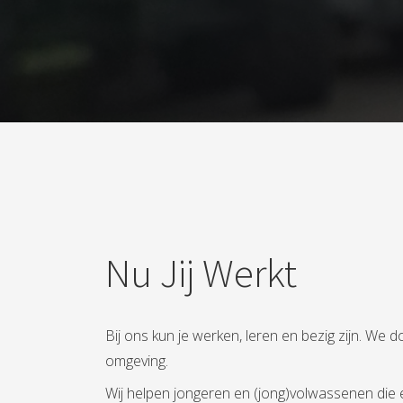
ezoeker.
Voorkeuren opslaan
Nu Jij Werkt
Bij ons kun je werken, leren en bezig zijn. We d
omgeving.
Wij helpen jongeren en (jong)volwassenen die e